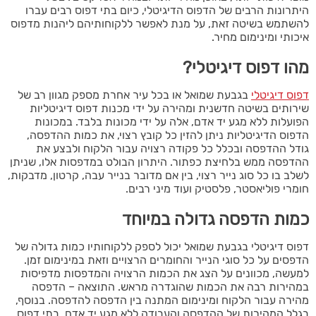
היתרונות הרבים של הדפוס הדיגיטלי, כיום בתי דפוס רבים עברו
להשתמש בשיטה זאת, על מנת לאפשר ללקוחותיהם ליהנות מדפוס
איכותי ומינימום מחיר.
מהו דפוס דיגיטלי?
דפוס דיגיטלי
בגבעת שמואל או בכל עיר אחרת מספק מגוון רב של
שירותים בשיטה חדשנית ומהירה על ידי מכנות דפוס דיגיטליות
הפועלות ללא מגע יד אדם, אלה על ידי מכונות בלבד. במכונות
הדפוס הדיגיטליות ניתן להזין כל קובץ רצוי, את כמות ההדפסה,
גודל ההדפסה ובכלל כל פקודה רצויה עבור הלקוח ולבצע את
ההדפסה ממש בלחיצת כפתור. היתרון הבולט במדפסות אלו, שניתן
לשלב בו כל סוג נייר רצוי, בין אם מדובר בנייר עבה, קרטון, מדבקות,
חומרי פוליאסטר, פלסטיק ועוד מיני רבים.
כמות הדפסה גדולה במיוחד
דפוס דיגיטלי בגבעת שמואל יכול לספק ללקוחותיו כמות גדולה של
הדפסים על כל סוגי הנייר והחומרים הרצויים וזאת במינימום זמן.
למעשה, מכוונים על הצג את הכמות הרצויה והמדפסות מדפיסות
במהירות רבה את הכמות שהוגדרה מראש. התוצאה – הדפסה
מהירה עבור הלקוח ומינימום המתנה בין הדפסה להדפסה. בנוסף,
בגלל המהירות של ההדפסה והעבודה ללא מגע יד אדם, בתי דפוס