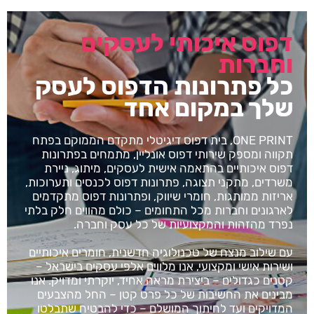
דפוס איכותי לעסקים
וחברות
כל פתרונות הדפוס לעסק
שלך במקום אחד
ONE PRINT, בית דפוס דיגיטלי מתקדם הממוקם בפתח
תקווה ומספק שירותי דפוס אונליין, מתמחים בפתרונות
דפוס איכותיים בהתאמה אישית לעסקים, מיתוג, ניירת
משרדים, מתקני תצוגה, פתרונות דפוס לכנסים ותערוכות,
אריזות ממותגות, חומרי שיווק, ופתרונות דפוס מתקדמים
לארגונים וחברות מכל התחומים – כולם מהווים חלק בלתי
נפרד מהזהות והמקצועיות של כל עסק וחברה.
עם שילוב מנצח של טכנולוגיה חדשנית, חומרים איכותיים
ושירות אישי ומקצועי, אנו מלווים אלפי עסקים בישראל –
קטנים כגדולים – ביצירת מראה אחיד, יוקרתי ומדויק. אנו
מבינים את החשיבות של כל פרט קטן – החל מהצבעים
המדויקים ועד לחיתוך המושלם – כדי להבטיח שתבלטו