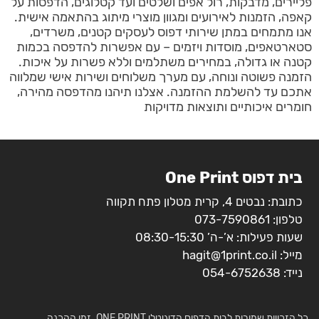
פליירים, מדבקות, רול אפים ושלטים ועד קטלוגים, הדפסות על
קאפה, הזמנות לאירועים ומגוון מוצרי מיתוג בהתאמה אישית.
אנו מתמחים במתן שירותי דפוס לעסקים קטנים, משרדים,
סטארטאפים, מוסדות ויזמים – עם אפשרות להדפסה בכמות
קטנה או גדולה, במחירים משתלמים וללא פשרות על איכות.
הזמנה פשוטה ונוחה, עם מערך משלוחים ושירות אישי שמלווה
אתכם עד להשלמת ההזמנה. אצלנו תיהנו מהדפסה מהירה,
חומרים איכותיים ותוצאות מדויקות
בית דפוס One Print
כתובת: נבטים 4, קרית מטלון פתח תקווה
טלפון:
073-7590861
שעות פעילות: א’-ה’ 08:30-15:30
מייל:
hagit@1print.co.il
נייד:
054-6752638
כל הזכויות שמורות לבית הדפוס הדיגיטלי ONE PRINT. זמן ההכנה