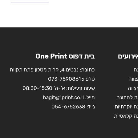
ירועים
בית דפוס One Print
ה
כתובת: נבטים 4, קרית מטלון פתח תקווה
צווה
טלפון:
073-7590861
צווה
שעות פעילות: א’-ה’ 08:30-15:30
ת לחתונה
מייל:
hagit@1print.co.il
 יוקרתיות
נייד:
054-6752638
ה קלאסיות