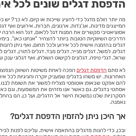
הדפסת דגלים שונים לכל איר
מה יותר הולם מדגל כדי להציג שייכות או קיום, לא כך? יש כ
המייצגים מדינות, אג'נדות, ארגונים, חברות, אירועים ואף דגלי
אסוציאטיבי מקשרים את המנוח דגל ללאום, דגל הוא הרבה יו
הדרכים השיווקיות הטובות ביותר להצהיר "אנחנו כאן". בימי
דגלים בהזמנה אישית לכל אירוע ולכל תחום, ואף ניתן להנות 
דגלים, למשל, דגלים מנייר, דגלים מבד, דגלים לתורן, דגלים 
שרוול, דגלי טיפה, דגלונים לקישוט השולחן, ואף דגלוני ענק שמ
לא סתם
הדפסת דגלים
הפכה לאחת משיטות השיווק הנפוצות
האחרונות. יש משהו בדגלים שמעניק יוקרה וחגיגיות לכל אירו
להם אפקט שבאופן אוטומטי מצליח למשוך את תשומת לבנו. כ
אסתטי בדגלים, גם כאשר אנו מזהים את המשמעות, וגם כאשר
הסקרניות שלנו נמשכות הישר אל הדגלים, ועל כן, הם בהח
נאמנה.
אך היכן ניתן להזמין הדפסת דגלים?
ובכן, כדי להנות מדגלים בהתאמה אישית, עליכם לפנות לב