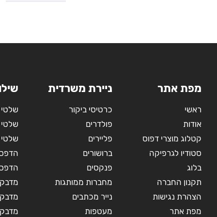
מפת אתר
ניירת משרדית
שילו
ראשי
כרטיסי ביקור
שלטי 
אודות
פולדרים
שלטי 
קטלוג מוצרי דפוס
פליירים
שלטי 
סטודיו לגרפיקה
ברושורים
הדפסה
בלוג
פנקסים
הדפסה
תקנון החברה
מחברות ממותגות
מדבקו
הצהרת נגישות
נייר מכתבים
מדבקו
מפת אתר
מעטפות
מדבקות