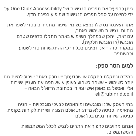
ניתן להפעיל את תפריט הנגישות של One Click Accessibility על
ידי לחיצה על סמל תפריט הנגישות שמופיע בפינת הדף.
אתר האינטרנט שלו נמצא בשינוי ושיפור מתמידים בכדי לשפר את
נוחיות ונגישות השימוש באתר,
עם זאת, ייתכן שבמהלך השימוש באתר תתקלו בדפים שטרם
הונגשו (או הונגשו חלקית).
במקרה כזה – אנו זמינים בכל דרכי ההתקשרות כדי לשמוע
ולהשתפר.
למען הסר ספק:
במידה ונתקלת בתקלה או שלדעתך יש חלק באתר שיכול להיות נוח
יותר לשימוש – אשמח לשמוע באופן אישי. הפנו את העניין ישירות
אליי ואטפל בו באופן אישי ומיידי בכתובת הדוא"ל הבאה –
eli@rubinrid.co.il
בתי העסק שלנו מונגשים ומותאמים לבעלי מוגבלויות – חניה
מתאימה, כניסה ללא מדרגות, אולם תצוגה ושירות לקוחות בקומת
כניסה, שירותי נכים בכל אולם
אנחנו מחויבים להפוך את אתרינו לנגיש לכלל המשתמשות
והמשתמשים.