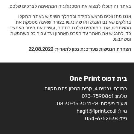
באתר זה תוכלו למצוא את הטכנולוגיה המתאימה לצרכים שלכם.
אננו מתנצלים מראש במידה ובמהלך השימוש באתר תתקלו
בחלקים שאינם הונגשו או שהונגשו בצורה שאינה מספקת את
המשתמש. אנו והמומחים שלננו בתחום, עושים את מיטב מאמצינו
כדי להנגיש את האתר עד הפרט האחרון ועד עבור כל משתמשת
ומשתמש.
הצהרת הנגישות מעודכנת נכון לתאריך: 22.08.2022
בית דפוס One Print
כתובת: נבטים 4, קרית מטלון פתח תקווה
טלפון:
073-7590861
שעות פעילות: א’-ה’ 08:30-15:30
מייל:
hagit@1print.co.il
נייד:
054-6752638