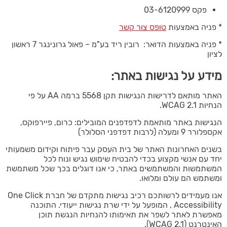
פקס 03-6120999
* פניה באמצעות
טופס צור קשר
* פניה באמצעות הדואר: רובין ריד בע"מ – פאול גרונינגר 7 ראשון
לציון
מידע על נגישות באתר:
האתר מותאם לדרישות הנגישות תקן 5568 ברמה AA על פי
הנחיות WCAG 2.1.
הנגישות באתר מותאמת לדפדפנים המובילים: כרום, פיירפוקס,
אקספלורר 9 ומעלה (לרבות דפדפני הסלולר)
בשנים האחרונות האתר של בית העסק עבר פיתוח וקידום משמעותי
יחד עם אנשי מקצוע בכדי להבטיח שימוש נגיש ונוח לכל
המשתמשות והמשתמשים באתר, כי אנו דוגלים בכך שכל משתמשת
ומשתמש הם עולם ומלואו.
אנו מעמידים לרשותכם רכיב נגישות מתקדם של חברת One Click
Accessibility , המופעל על ידי שרת נגישות ייעודי. התוכנה
מאפשרת לאתר לשפר את תאימותו להנחיות הנגשת תוכן
האינטרנט (WCAG 2.1).