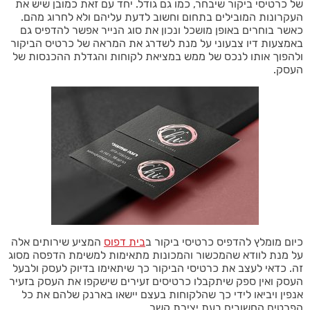
של כרטיסי ביקור שיבחר, כמו גם גודל. יחד עם זאת כמובן שיש את
העקרונות המובילים בתחום וחשוב לדעת עליהם ולא לחרוג מהם.
כאשר בוחרים באופן מושכל ונכון את סוג הנייר אפשר להדפיס גם
באמצעות דיו צבעוני על מנת לשדרג את המראה של כרטיס הביקור
ולהפוך אותו לנכס של ממש במציאת לקוחות והגדלת ההכנסות של
העסק.
כיום מומלץ להדפיס כרטיסי ביקור ב
בית דפוס
המציע שירותים אלה
על מנת לוודא שהמכשור והמכונות מתאימות למשימת הדפסה מסוג
זה. כדאי לעצב את כרטיסי הביקור כך שיתאימו בדיוק לעסק ולבעל
העסק ואין ספק שיתקבלו כרטיסים זעירים שישקפו את העסק בזעיר
אנפין ויביאו לידי כך שהלקוחות בעצם יישאו בארנק שלהם את כל
הפרטים החשובים בעת יצירת קשר.