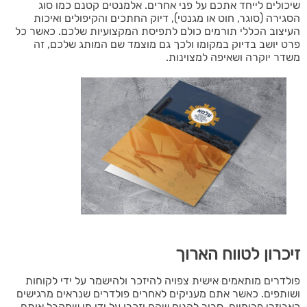
שיכולים לייחד אתכם על פני אחרים. אלמנטים קטנם כמו סוג
הסגירה (סוגר, חוט או מגנטי), דיוק החתכים והקיפולים ואיכות
העיצוב הכללי תורמים כולם לתפיסת המקצועיות שלכם. כאשר כל
פרט יושב בדיוק במקומו ולכך גם מוצמד שם המותג שלכם, זה
משדר יוקרה ושאיפה למצוינות.
זיכרון לטווח הארוך
פולדרים מותאמים אישית צפויה להיזכר ולהישמר על ידי לקוחות
ושותפים. כאשר אתם מעניקים לאחרים פולדרים שנראים מרגישים
כאביזרי פרימיום, סביר להניח שהם יזכרו על ידי מי שמקבל אותם