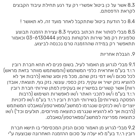
8.3 אשר על כן ביטול אפשרי רק עד רגע תחילת עיבוד הקבצים
לקראת הדפסתם.
8.4 כל הודעת ביטול שתתקבל לאחר מועד זה, לא תאושר !
8.5 מבלי לסתור את הכתוב בסעיף 8.3 עצירת הזמנה תבוצע
טלפונית רק מול שירות הלקוחות בטלפון 03-6130444 וכאמור
תתאפשר רק במידה שההזמנה טרם נכנסה לביצוע.
9. הגבלת אחריות
9.1 מבלי לגרוע מן האמור לעיל, בשום פנים לא תהא חברת רובין
ר.י.ד בע"מ אחראית כלפי המשתמש (והמשתמש מוותר בזאת מראש)
לכל סכום ו/או דמי נזק שהם, מכל מין וסוג שהוא (לרבות אך לא
להוציא נזק ישיר או עקיף, נזק כספי, עונשי, נזק גוף, תוצאתי, אובדן
רווח) אשר קשורים במישרין או בעקיפין למתן שירותי חברת רובין
ר.י.ד בע"מ ו/או לתכני האתר ו/או לאפשרות השימוש (לרבות
הפסקה בשירותים) בשירותי חברת רובין ר.י.ד בע"מ ו/או לזכויות
יוצרים ו/או לנזקים שנגרמו למחשב/סמארטפון/טאבלט המשתמש
(לרבות אך לא להוציא שנגרמו כתוצאה מוירוסים, תולעים וכד') ו/או
כתוצאה מפריצה למחשב/סמארטפון/טאבלט.
9.2 מבלי לגרוע מן האמור סכום הנזק המכסימלי בו תישא חברת
רובין ר.י.ד בע"מ לא יעלה על סכום ההזמנה האחרונה שבוצעה ע"י