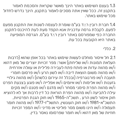
1.3 בעצם השימוש באתר הינך מאשר שקראת והסכמת לאמור
בתקנון זה. ככל שאין אתה מסכים לאמור בתקנון, הינך נדרש לחדול
מכל שימוש באתר.
1.4 חברת רובין ר.י.ד בע"מ שומרת לעצמה לשנות את התקנון מפעם
לפעם. לקבלת גרסה עדכנית אנא הקפד מעת לעת להיכנס לתקנון
החברה כפי שמפורסם באתר רובין ר.י.ד בע"מ. הגרסה המופיעה
באתר היא הקובעת בכל עת.
2. כללי
2.1 חל איסור מוחלט לעשות שימוש באתר בכל אופן שהוא (לרבות
העלאת תמונות ו/או שליחתן) אשר: מפר זכויות יוצרים של מאן דהוא
ו/או מהווה עדות או פותח פתח לעבירה פלילית או עוולה אזרחית
ו/או מהווה משום הוצאת דיבה ו/או לשון הרע ו/או פרסום חומרי
תועבה ו/או פורנוגרפיה (ובכלל זה עירום כלשהו) ו/או מהווה גילויי
גזענות ו/או אלימות ו/או איומים ו/או אפלייה ו/או פוגע בצנעת הפרט
ו/או מהווה הפרת סימני מסחר ו/או מדגם ו/או פטנט ו/או מקים
עילה לתביעה ו/או מהווה הפרת הוראת כל דין לרבות אך לא להוציא
חוק איסור לשון הרע , תשכ"ה-1965 ו/או חוק הגנת הפרטיות,
התשכ"א-1981 ו/או חוק העונשין, התשל"ז-1977 ו/או מהווה חומר
תעמולה ו/או הינו משום מסר פוליטי או מדיני ו/או המפר זכויות
חוזיות של מאן דהוא ו/או חומר שפרסומו נאסר בדין.