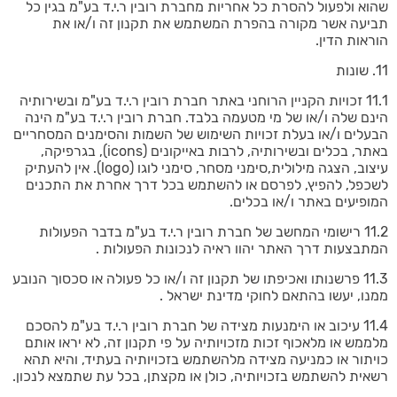
שהוא ולפעול להסרת כל אחריות מחברת רובין ר.י.ד בע"מ בגין כל
תביעה אשר מקורה בהפרת המשתמש את תקנון זה ו/או את
הוראות הדין.
11. שונות
11.1 זכויות הקניין הרוחני באתר חברת רובין ר.י.ד בע"מ ובשירותיה
הינם שלה ו/או של מי מטעמה בלבד. חברת רובין ר.י.ד בע"מ הינה
הבעלים ו/או בעלת זכויות השימוש של השמות והסימנים המסחריים
באתר, בכלים ובשירותיה, לרבות באייקונים (icons), בגרפיקה,
עיצוב, הצגה מילולית,סימני מסחר, סימני לוגו (logo). אין להעתיק
לשכפל, להפיץ, לפרסם או להשתמש בכל דרך אחרת את התכנים
המופיעים באתר ו/או בכלים.
11.2 רישומי המחשב של חברת רובין ר.י.ד בע"מ בדבר הפעולות
המתבצעות דרך האתר יהוו ראיה לנכונות הפעולות .
11.3 פרשנותו ואכיפתו של תקנון זה ו/או כל פעולה או סכסוך הנובע
ממנו, יעשו בהתאם לחוקי מדינת ישראל .
11.4 עיכוב או הימנעות מצידה של חברת רובין ר.י.ד בע"מ להסכם
מלממש או מלאכוף זכות מזכויותיה על פי תקנון זה, לא יראו אותם
כויתור או כמניעה מצידה מלהשתמש בזכויותיה בעתיד, והיא תהא
רשאית להשתמש בזכויותיה, כולן או מקצתן, בכל עת שתמצא לנכון.