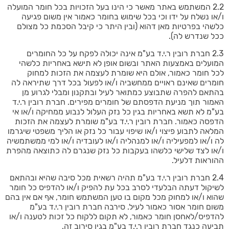
2.2 המשתמש באתר מאשר כי הינו בעל הזכויות בכל חומר המועלה
ו/או נשלח על ידו וכי בכל שימוש בחומר כאמור אין משום פגיעה
כלשהי בפרטיות מאן דהוא (ובין היתר כי קיבל הסכמת כל מצולם
ככל שנדרש לה).
2.3 חברת רובין ר.י.ד בע"מ אינה יכולה לפקח על כל החומרים
המועלים באמצעות האתר ובשום אופן לא תישא באחריות כלשהי
לכל חומר כאמור, אולם היא שומרת לעצמה את הזכות למחוק
חומרים שאינם ראויים ממחשביה ו/או לפעול בכל דרך שתיראה לה
בהתאם להפרה שתבוצע כמתואר לעיל ובתקנון ומבלי לגרוע מן
האמור תוך מניעת הדפסתם של חומרים מפירים. חברת רובין ר.י.ד
בע"מ לא תשא באחריות בגין כל נזק העלול לנבוע ממחיקה ו/או אי
הדפסה כאמור. חברת רובין ר.י.ד בע"מ שומרת לעצמה את הזכות
המלאה לתבוע פיצוי ו/או שיפוי עבור כל נזק או הליך משפטי שיגרמו
לה ו/או למפעיליה ו/או למנהליה ו/או לעובדיה ו/או למי ממשתמשיה
ו/או לצד שלישי כלשהו בעקבות כל נזק שנגרם לה כתוצאה מהפרת
ההוראות דלעיל.
2.4 חברת רובין ר.י.ד בע"מ תהיה רשאית מכל סיבה שהיא ובהתאם
לשיקול דעתה הבלעדי לסרב בכל עת להפיק ו/או להדפיס כל חומר
שהוא ו/או למחוק מכל מקום בו טען המשתמש חומר, אף אם אין בהם
משום חומר אסור כאמור לעיל. סירבה חברת רובין ר.י.ד בע"מ
להדפיס/לאחסן חומר כאמור, לא תקום ללקוח כל זכות לטענה ו/או
תביעה כנגד חברת רובין ר.י.ד בע"מ בגין סירוב זה.