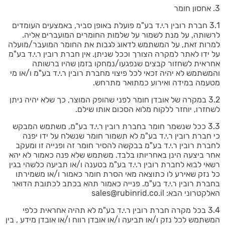
3. אחסון חומר
3.1 חברת רובין ר.י.ד בע"מ פועלת באופן סביר, באמצעים העומדים
לרשותה, על מנת לשמור על שלמות החומרים המועברים אליה.
למרות זאת, על המשתמש לדאוג לגבות את החומר המועבר/מועלה
על ידו לאתר למקרה הצורך וככל שניתן. אין חברת רובין ר.י.ד בע"מ
אחראית לשחזור קבצים שנפגעו/נמחקו בזמן שהיו ברשותה
והמשתמש לא יהיה זכאי לכל פיצוי מחברת רובין ר.י.ד בע"מ ו/או מי
מטעמה במידה ואירוע כמתואר מתרחש.
3.2 במקרה של אובדן חומר לפני שהופק המוצר, כך שלא יהיה ניתן
לשחזרו, יוחזר ללקוח מלוא הסכום אותו שילם.
3.3 ככל שנשמר חומר בחברת רובין ר.י.ד בע"מ, משתמש המבקש
כי חברת רובין ר.י.ד בע"מ לא תשמור חומר שנשלח על ידו יפנה
לחברת רובין ר.י.ד בע"מ בבקשה להסיר חומר זה ופנייה זו ומעקב
אחר ביצעה הינן באחריותו בלבד. משתמש שלא פנה כאמור לא יהא
רשאי לבוא לחברת רובין ר.י.ד בע"מ בטענה ו/או תביעה כלשהי בגין
כל נזק שאירע לו כתוצאה מאי הסרת חומר כאמור ו/או משמירתו
בחברת רובין ר.י.ד בע"מ. פנייה כאמור תהא בכתב לכתובת הדואר
האלקטרוני הבא: sales@rubinrid.co.il
3.4 בכל מקרה חברת רובין ר.י.ד בע"מ לא תהיה אחראית כלפי
המשתמש לכל נזק ו/או תביעה ו/או אובדן רווח ו/או אובדן מידע , בין