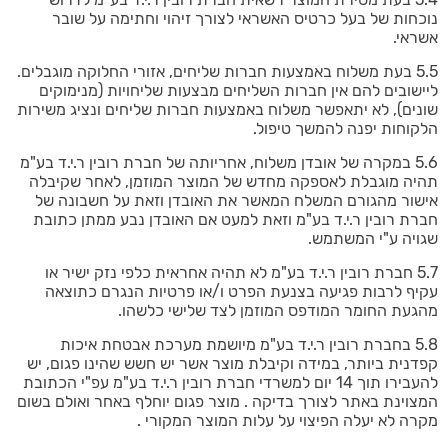
נוכחות של בעל כרטיס האשראי לצורך זיהוי וחתימה על שובר
אשראי.
5.5 בעת משלוח באמצעות חברות שליחים, אזורי החלוקה מוגבלים.
ליישובים להם אין חברות השליחים מבצעות שליחויות (מנימוקים
שונים), לא יתאפשר משלוח באמצעות חברות שליחים ונציג משירות
הלקוחות יפנה להמשך טיפול.
5.6 במקרה של אובדן משלוח, אחריותה של חברת רובין ר.י.ד בע"מ
תהיה מוגבלת לאספקה מחדש של המוצר המוזמן, לאחר שקיבלה
אישור מהגורם המשלח המאשר את האובדן וזאת על חשבונה של
חברת רובין ר.י.ד בע"מ וזאת למעט אם האובדן נבע ממתן כתובת
שגויה ע"י המשתמש.
5.7 חברת רובין ר.י.ד בע"מ לא תהיה אחראית כלפי נזק ישיר או
עקיף לרבות פגיעה בצנעת הפרט ו/או פרטיות הנגרם כתוצאה
מהגעת החומר המודפס המוזמן לצד שלישי כלשהו.
5.8 בחברת רובין ר.י.ד בע"מ מיושמת מערכת אבטחת איכות
קפדנית ביותר, במידה וקיבלת מוצר אשר יש חשש שהינו פגום, יש
להעבירו תוך 14 יום למשרדי חברת רובין ר.י.ד בע"מ עפ"י הכתובת
המצוינת באתר לצורך בדיקה . מוצר פגום יוחלף באחר ואולם בשום
מקרה לא יעלה הפיצוי על עלות המוצר המקורי .