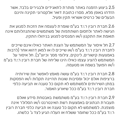
2.5 ביצוע הזמנה באתר מותרת לתאגידים ולבגירים בלבד, אשר
הזדהו באופן מלא, מסרו כתובת דואר אלקטרוני תקינה והינם
הבעלים של כרטיס אשראי תקין ופעיל.
2.6 חברת רובין ר.י.ד בע"מ שומרת לעצמה את הזכות למנוע את
הגישה לאתר ולחסום השתתפות של משתמשים שהתנהלותם אינה
תואמת את התקנון ו/או המנסים לפגוע בניהולו התקין.
2.7 חל איסור על המשתמש על הצגת האתר כאילו אינם שייכים
לחברת רובין ר.י.ד בע"מ ו/או שייכים לו או למאן דהוא אחר (לרבות
באמצעות קישורים, לינקים, צילומי מסך וכיוצ"ב). חל איסור על
המשתמש להציג עצמו כאילו הינו שליחה של חברת רובין ר.י.ד בע"מ
ו/או הפועל בשמה או מטעמה.
2.8 חברת רובין ר.י.ד בע"מ עושה מאמץ לאפשר את שירותיה
ברציפות אולם יכול ומסיבות שונות תהיינה תקלות ו/או הפסקות
במתן השירותים ולמשתמש לא תקום כל טענה או תביעה כלפי
חברת רובין ר.י.ד בע"מ ככל שיארע האמור.
2.9 חברת רובין ר.י.ד בע"מ משתמשת באבטחת מידע ואולם
תעבורת הנתונים באמצעות רשת האינטרנט ו/או הסלולר אינה
מוצפנת. למשתמש לא תקום כל טענה או תביעה כלפי חברת רובין
ר.י.ד בע"מ ככל שחומר ששלח או העלה הגיע לצד ג' כלשהו.