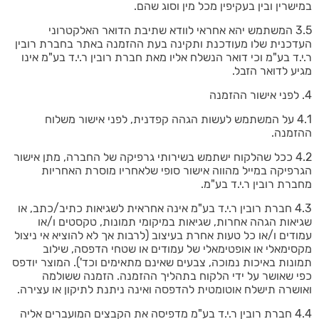
במישרין ובין בעקיפין מכל מין וסוג שהם.
3.5 המשתמש יהא אחראי לוודא שתיבת הדואר האלקטרוני
העדכנית שלו מעודכנת ותקינה בעת ההזמנה באתר בחברת רובין
ר.י.ד בע"מ וכי דואר הנשלח אליו מאת חברת רובין ר.י.ד בע"מ אינו
מגיע לדואר הזבל.
4. לפני אישור ההזמנה
4.1 על המשתמש לעשות הגהה קפדנית, לפני אישור משלוח
ההזמנה.
4.2 ככל שהלקוח ישתמש בשירותי גרפיקה של החברה, מתן אישור
הגרפיקה במייל מהווה אישור סופי שלאחריו מוסרת האחריות
מחברת רובין ר.י.ד בע"מ.
4.3 חברת רובין ר.י.ד בע"מ אינה אחראית לשגיאות כתיב/כתב, או
שגיאות הגהה אחרות, שגיאות במיקומי תמונות, טקסטים ו/או
עמודים ו/או כל טעות אחרת בעיצוב (לרבות אך לא להוציא אי ניצול
מקסימאלי או אופטימאלי של עמודים או שטחי הדפסה, שילוב
תמונות באיכות נמוכה, צבעים שאינם מתאימים וכד'). המוצר יודפס
כפי שאושר על ידי הלקוח בתהליך ההזמנה. הזמנה ששולמה
ואושרה תישלח אוטומטית להדפסה ואינה ניתנת לתיקון או עצירה.
4.4 חברת רובין ר.י.ד בע"מ מדפיסה את הקבצים המועברים אליה