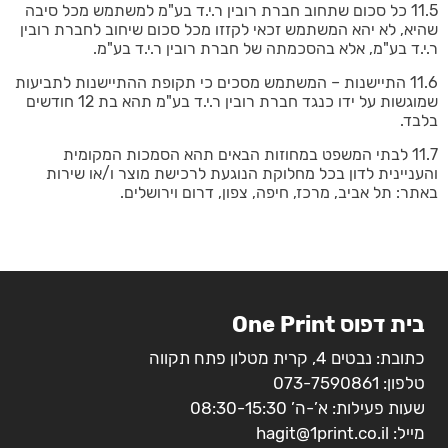
11.5 כל סכום שתחוב חברת רובין ר.י.ד בע"מ למשתמש מכל סיבה
שהיא, לא יהא המשתמש זכאי לקזזו מכל סכום שיחוב לחברת רובין
ר.י.ד בע"מ, אלא בהסכמתה של חברת רובין ר.י.ד בע"מ.
11.6 התיישנות – המשתמש מסכים כי תקופת ההתיישנות לתביעות
שמוגשות על ידו כנגד חברת רובין ר.י.ד בע"מ תהא בת 12 חודשים
בלבד.
11.7 לבתי המשפט במחוזות הבאים תהא הסמכות המקומית
והעניינית לדון בכל מחלוקת הנוגעת לרכישת מוצר ו/או שירות
באתר: תל אביב, מרכז, חיפה, צפון, דרום וירושלים.
בית דפוס One Print
כתובת: נבטים 4, קרית מטלון פתח תקווה
טלפון:
073-7590861
שעות פעילות: א’-ה’ 08:30-15:30
מייל:
hagit@1print.co.il