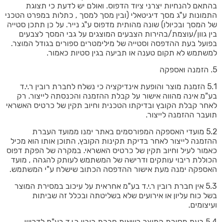
בהתאם להנחיות יצרני ציוד הדפוס. ואולם יש לדעת כי תצוגת
התמונות ע"ג מסך דיגיטאלי (ובין מסך למסך , כתלות במפרט הטכני
של המסך ובכיולו) שונה מהותית מדפוס ע"ג נייר. על כן תתכן סטייה
בין גוון/עוצמת/בהירות הצבעים המוצגים על גבי המסך לצבעים
בפועל בעת ההדפסה וסטייה של מילימטרים ספורים בגודל המוצר.
למשתמש לא תקום טענה או תביעה בגין סטיות כאמור.
5. הזמנה ואספקה
5.1 הזמנת מוצר והופעת אינדיקציה כי נשלח לחברת רובין ר.י.ד
בע"מ אינה מהווה אישור על קבלת ההזמנה והכנסתה לייצור. רק
לאחר קבלת הקובץ ובדיקתו הטכנית וחיוב תקין של כרטיס האשראי
תועבר ההזמנה לייצור.
5.2 מועדי האספקה המפורסמים באתר ימנו ממועד העברת
ההזמנה לייצור לאחר בדיקת תקינות הקובץ, התוכן אותו הוא מכיל
כאמור לעיל וחיוב תקין של כרטיס האשראי. במקרה של הפקת דפוס
הכוללת ריבוי עותקים ודרישה של המשתמש לעותק להגהה , מועד
האספקה ימנה מעת אישור ההדפסה הכתוב שישלח ע"י המשתמש.
5.3 אין חברת רובין ר.י.ד בע"מ אחראית על עיכוב במסירת המוצר
בשל כוח עליון או אירועים שלא בשליטתה ובכלל זה שביתות
ועיצומים.
5.4 בעת מסירת המוצר רשאית חברת רובין ר.י.ד בע"מ לדרוש