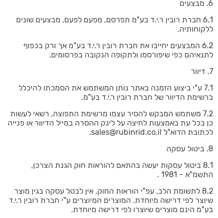
6. מבצעים
6.1 חברת רובין ר.י.ד בע"מ תפרסם, מפעם לפעם, מבצעים שונים
ללקוחותיה.
6.2 המבצעים יחייבו את חברת רובין ר.י.ד בע"מ אך ורק בכפוף
לתנאיהם כפי שיפורסמו ולתקופה הנקובה בפרסומים.
7. דיוור
7.1 ע"י ביצוע הזמנה באתר נותן המשתמש את הסמכתו להיכלל
ברשימת הדיוור של חברת רובין ר.י.ד בע"מ.
7.2 משתמש המבקש להסיר עצמו מרשימת התפוצה, רשאי לעשות
כן בכל עת באמצעות לחיצה על לינק ההסרה במייל הדיוור או פנייה
לכתובת הדוא"ל sales@rubinrid.co.il.
8. ביטול עסקה
8.1 ביטול עסקות יעשה בהתאם להוראות חוק הגנת הצרכן,
התשמ"א – 1981 .
8.2 לתשומת הלב, עפ"י הוראות החוק, אין לבטל עסקה בגין מוצר
שיוצר לפי דרישה מיוחדת. המוצרים המיוצרים ע"י חברת רובין ר.י.ד
בע"מ הינם מוצרים שיוצרו לפי דרישה מיוחדת.