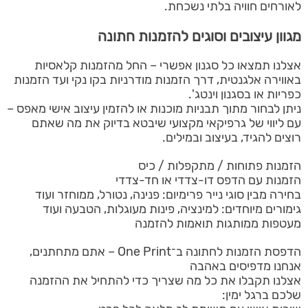
לאורחים חוויה בלתי נשכחת.
מגוון עיצובים וסוגים להזמנות חתונה
אצלנו תמצאו כל סגנון אפשרי – החל מהזמנות קלאסיות
באווירה אלגנטית, דרך הזמנות מודרניות בקו נקי ועד הזמנות
כפריות או בסגנון וינטג'.
ניתן לבחור מתוך תבניות מוכנות או להזמין עיצוב אישי מאפס –
עם ליווי של גרפיקאי מקצועי שיבטא בדיוק את מה שאתם
רוצים להגיד, בעיצוב ובמילים.
הזמנות פתוחות / מתקפלות / כיס
הזמנות עם הדפס דו-צדדי או חד-צדדי
בחירה מבין סוגי נייר פרימיום: פנינה, נטורל, ממוחזר ועוד
גימורים מיוחדים: למינציה, פינות מעוגלות, הטבעה ועוד
מעטפות ממותגות תואמות להזמנה
הדפסת הזמנות לחתונה ב־One Print – אתם מתחתנים,
אנחנו מדפיסים באהבה
אצלנו תקבלו את כל מה שצריך כדי להתחיל את ההזמנה
שלכם ברגל ימין: