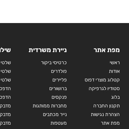
מפת אתר
ניירת משרדית
שילו
ראשי
כרטיסי ביקור
שלטי 
אודות
פולדרים
שלטי 
קטלוג מוצרי דפוס
פליירים
שלטי 
סטודיו לגרפיקה
ברושורים
הדפסה
בלוג
פנקסים
הדפסה
תקנון החברה
מחברות ממותגות
מדבקו
הצהרת נגישות
נייר מכתבים
מדבקו
מפת אתר
מעטפות
מדבקות