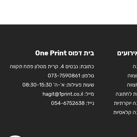
ירועים
בית דפוס One Print
ה
כתובת: נבטים 4, קרית מטלון פתח תקווה
צווה
טלפון:
073-7590861
צווה
שעות פעילות: א’-ה’ 08:30-15:30
ת לחתונה
מייל:
hagit@1print.co.il
 יוקרתיות
נייד:
054-6752638
ה קלאסיות