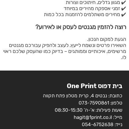
✔️ מגוון גדלים, חיתוכים וצורות
✔️ זמני אספקה מהירים במיוחד
✔️ מחירים משתלמים להזמנות בכל כמות
רוצה להזמין מגנטים לעסק או לאירוע?
הגעת למקום הנכון.
השאירו פרטים ונשמח לייעץ, לעצב ולהפיק עבורכם מגנטים
מרשימים, איכותיים וממותגים – בדיוק כמו שהעסק שלכם ראוי
לו.
בית דפוס One Print
כתובת: נבטים 4, קרית מטלון פתח תקווה
טלפון:
073-7590861
שעות פעילות: א’-ה’ 08:30-15:30
מייל:
hagit@1print.co.il
נייד:
054-6752638