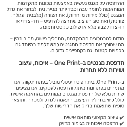
ההדפסה על מגנט נעשית באמצעות מכונות מתקדמות
המותאמות לחומר עבה וכבד יותר מנייר. ניתן לבחור את גודל
המגנט (כולל מידות מיוחדות), את הצורה (מלבנית, עגולה,
צורנית) ואת סוג העיצוב שתרצה להדפיס – חד-צדדי או
דו-צדדי, צבע מלא או שילוב טקסט ותמונה.
הודות לטכנולוגיה המתקדמת, התהליך פשוט, מהיר וזמין –
מה שהופך את הדפסת המגנטים למשתלמת במיוחד גם
בכמויות קטנות וגם בקמפיינים גדולים.
הדפסת מגנטים ב-One Print – איכות, עיצוב
ושירות ללא תחרות
ב-One Print, בית דפוס דיגיטלי מוביל בפתח תקווה, אנו
מתמחים בפתרונות מיתוג והדפסה לעסקים. אנו מציעים
שירות מלא של הדפסת מגנטים ממותגים בהתאמה אישית,
כולל ליווי בתהליך העיצוב, התאמה לגודל ולמטרה, ותוצאה
סופית שתואמת בדיוק את הדרישות שלך.
✔️ עיצוב מקצועי מותאם אישית
✔️ הדפסה איכותית בגימור מדויק