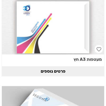
מעטפות A3 חץ
פרטים נוספים