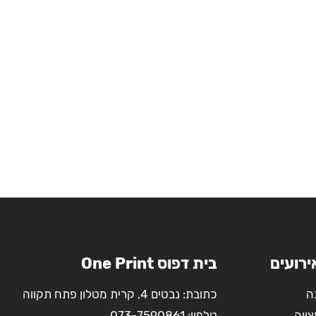
ירועים
בית דפוס One Print
ה
כתובת: נבטים 4, קרית מטלון פתח תקווה
צווה
טלפון:
073-7590861