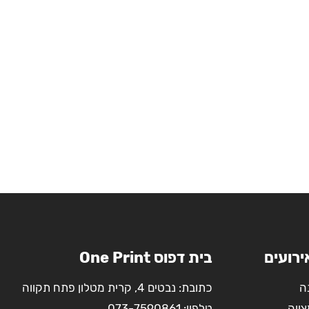
ירועים
בית דפוס One Print
ה
כתובת: נבטים 4, קרית מטלון פתח תקווה
צווה
טלפון:
073-7590861