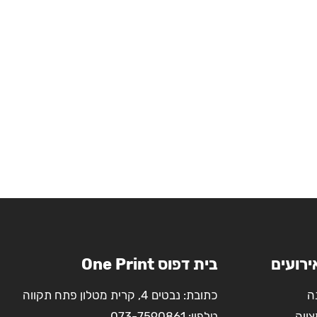
ירועים
בית דפוס One Print
ה
כתובת: נבטים 4, קרית מטלון פתח תקווה
צווה
טלפון:
073-7590861