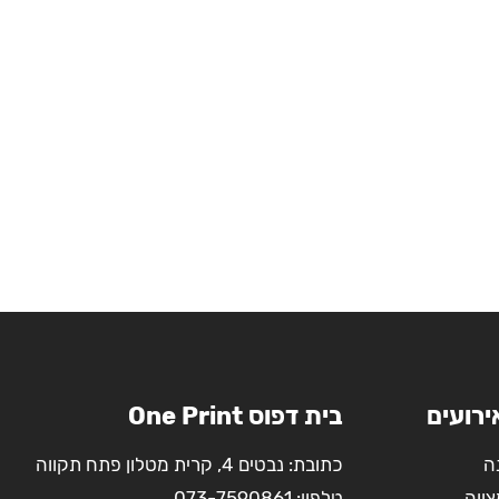
ירועים
בית דפוס One Print
ה
כתובת: נבטים 4, קרית מטלון פתח תקווה
צווה
טלפון:
073-7590861