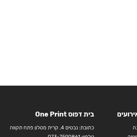
ירועים
בית דפוס One Print
ה
כתובת: נבטים 4, קרית מטלון פתח תקווה
צווה
טלפון:
073-7590861