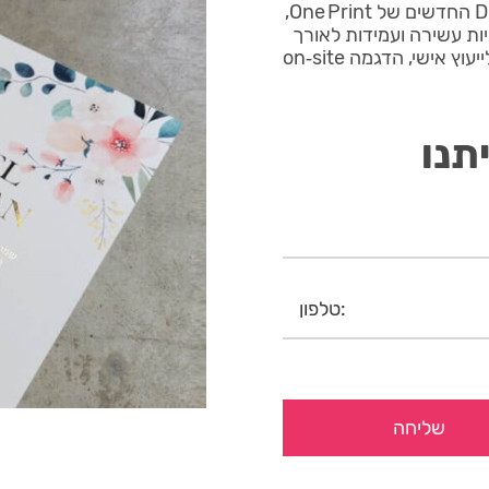
הזמנה פויל דיגיטלי 2022 f6 מודפס על קווי ה‑Digital Press החדשים של One Print,
יות עשירה ועמידות לאורך
זמן. אפשרות לגימורים מיוחדים לפי דרישה. התקשר עכשיו לייעוץ אישי, הדגמה on‑site
תנו