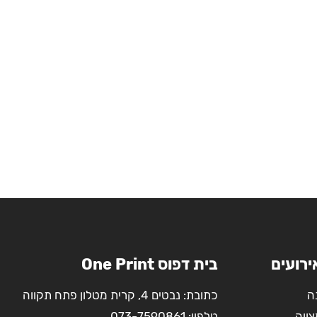
ירועים
בית דפוס One Print
ה
כתובת: נבטים 4, קרית מטלון פתח תקווה
צווה
טלפון:
073-7590861