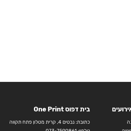
ירועים
בית דפוס One Print
ה
כתובת: נבטים 4, קרית מטלון פתח תקווה
צווה
טלפון:
073-7590861