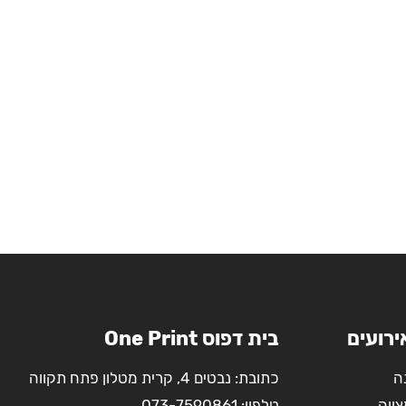
ירועים
בית דפוס One Print
ה
כתובת: נבטים 4, קרית מטלון פתח תקווה
צווה
טלפון:
073-7590861