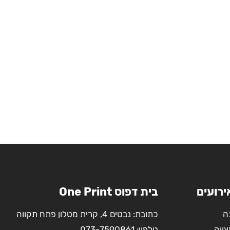
ירועים
בית דפוס One Print
ה
כתובת: נבטים 4, קרית מטלון פתח תקווה
צווה
טלפון:
073-7590861