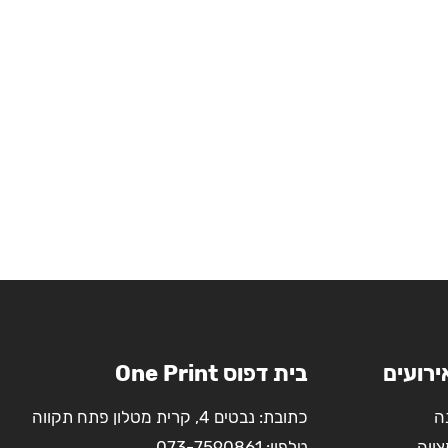
ירועים
בית דפוס One Print
ה
כתובת: נבטים 4, קרית מטלון פתח תקווה
צווה
טלפון:
073-7590861