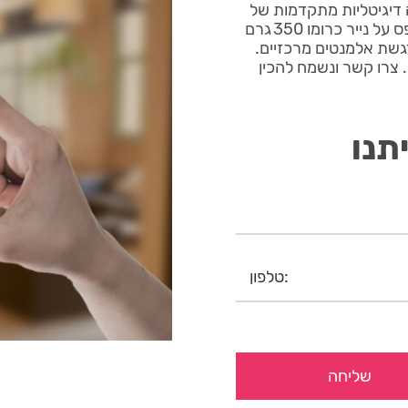
 דיגיטליות מתקדמות של
One Print בתהליך פיקוח איכות קפדני. כרטיס הביקור מודפס על נייר כרומו 350 גרם
דגשת אלמנטים מרכזיים.
צרו קשר ונשמח להכין
תנו