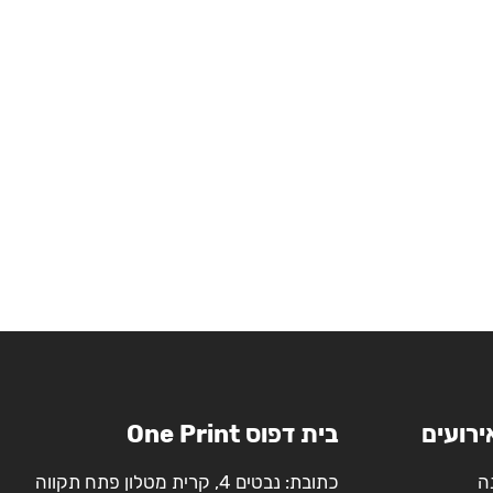
ירועים
בית דפוס One Print
ה
כתובת: נבטים 4, קרית מטלון פתח תקווה