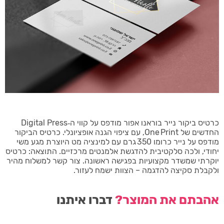
כרטיס ביקור נייר בוראנו אפור מודפס על קווי ה‑Digital Press
החדשים של One Print, עם ציפוי הגנה אופציונלי. כרטיס הביקור
מודפס על נייר כרומו 350 גרם עם למינציה מט היוצרת מגע משי
יחודי, ולכה סלקטיבית להדגשת אלמנטים מרכזיים. התוצאה: כרטיס
יוקרתי שמשדר מקצועיות בפגישה ראשונה. צור קשר למשלוח מהיר
ולקבלת סקיצה להדגמה – הצוות ישמח לעזור.
אהבתם את המוצר?
דברו איתנו