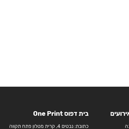
ירועים
בית דפוס One Print
ה
כתובת: נבטים 4, קרית מטלון פתח תקווה