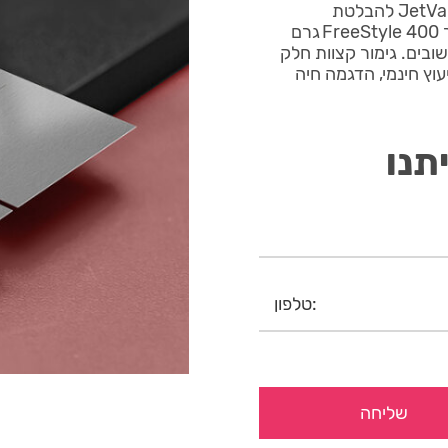
כרטיס ביקור נייר קלאסי קאוור מיוצר בשילוב טכניקת JetVarnish להבלטת
טקסטורות ותוספת ברק יוקרתי במכון One Print. משלב נייר FreeStyle 400 גרם
ובים. גימור קצוות חלק
עוץ חינמי, הדגמה חיה
תנו