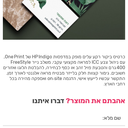
כרטיס ביקור רקע עלים מופק במדפסות HP Indigo של One Print,
עם ניהול צבע ICC למראה מקצועי עקבי. משלב נייר FreeStyle
400 גרם והטבעת פויל זהב או כסף לבחירה, להבלטת הלוגו ואזורים
חשובים. גימור קצוות חלק בלייזר מבטיח מראה אלגנטי לאורך זמן.
התקשר עכשיו לייעוץ אישי, הדגמה on‑site ואספקה מהירה בכל
רחבי הארץ.
אהבתם את המוצר?
דברו איתנו