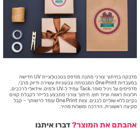
מדבקה בחיתוך צורני מתנה מודפס בטכנולוגיית UV חדישה
במעבדות One Print המבטיחה צבעוניות עשירה ודיוק מרבי.
מדפיסים על ויניל סופר‑Tack עמיד ל‑UV ולמים, אידאלי לרכבים,
חלונות ראווה וציוד חוץ. חיתוך צורני מתבצע בלייזר לקבלת קווים
נקיים ללא שוליים לבנים. צוות One Print עומד לרשותך – קבל
סקיצה ראשונית, הדרכה ומשלוח מהיר.
אהבתם את המוצר?
דברו איתנו