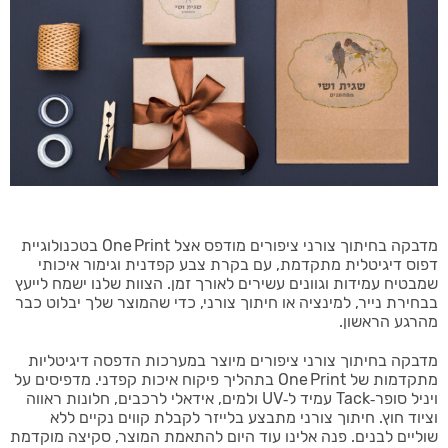
מדבקה בחיתוך צורני ציפורים מודפס אצל One Print בטכנולוגיית
דפוס דיגיטלית מתקדמת, עם בקרת צבע קפדנית וגימור איכותי
שמבטיח עמידות וגוונים עשירים לאורך זמן. הצוות שלנו ישמח לייעץ
בבחירת נייר, למינציה או חיתוך צורני, כדי שהמוצר שלך יבלוט כבר
מהרגע הראשון.
מדבקה בחיתוך צורני ציפורים מיוצר במערכות הדפסה דיגיטליות
מתקדמות של One Print בתהליך פיקוח איכות קפדני. מדפיסים על
ויניל סופר‑Tack עמיד ל‑UV ולמים, אידאלי לרכבים, חלונות ראווה
וציוד חוץ. חיתוך צורני מתבצע בלייזר לקבלת קווים נקיים ללא
שוליים לבנים. פנה אלינו עוד היום להתאמת המוצר, סקיצה מוקדמת