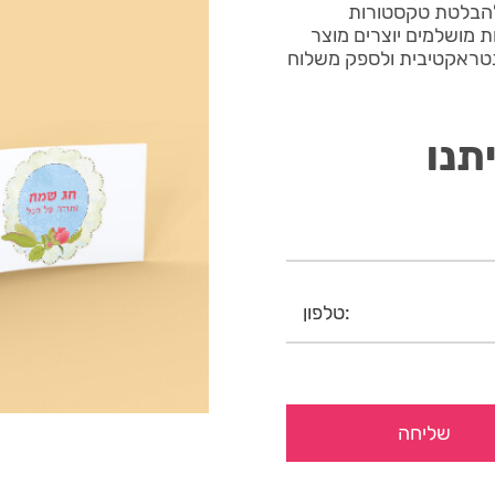
ת בגלילים פרח מיוצר בשילוב טכניקת JetVarnish להבלטת טקסטורות
דפסה מדויקת וקצוות מושלמים יוצרים מוצר
נטראקטיבית ולספק משלוח
תנו