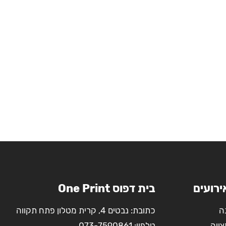
ירועים
בית דפוס One Print
ה
כתובת: נבטים 4, קרית מטלון פתח תקווה
צווה
טלפון:
073-7590861