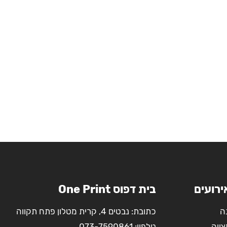
ירועים
בית דפוס One Print
ה
כתובת: נבטים 4, קרית מטלון פתח תקווה
צווה
טלפון:
073-7590861