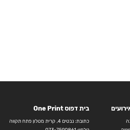
ירועים
בית דפוס One Print
ה
כתובת: נבטים 4, קרית מטלון פתח תקווה
צווה
טלפון:
073-7590861