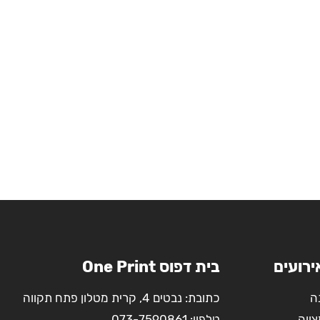
ירועים
בית דפוס One Print
ה
כתובת: נבטים 4, קרית מטלון פתח תקווה
צווה
טלפון:
073-7590861