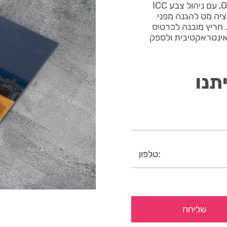
פולדר לגן ילדים 3 מופק במדפסות HP Indigo של One Print, עם ניהול צבע ICC
וי קרטון 250 גרם עם למינציה מט להגנה מפני
 חריץ מובנה לכרטיס
אינטראקטיבית ולספק
תנו