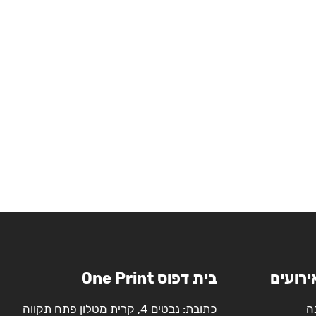
ירועים
בית דפוס One Print
ה
כתובת: נבטים 4, קרית מטלון פתח תקווה