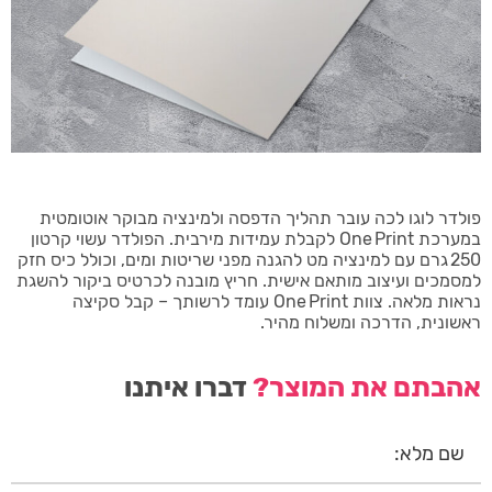
פולדר לוגו לכה עובר תהליך הדפסה ולמינציה מבוקר אוטומטית
במערכת One Print לקבלת עמידות מירבית. הפולדר עשוי קרטון
250 גרם עם למינציה מט להגנה מפני שריטות ומים, וכולל כיס חזק
למסמכים ועיצוב מותאם אישית. חריץ מובנה לכרטיס ביקור להשגת
נראות מלאה. צוות One Print עומד לרשותך – קבל סקיצה
ראשונית, הדרכה ומשלוח מהיר.
אהבתם את המוצר?
דברו איתנו