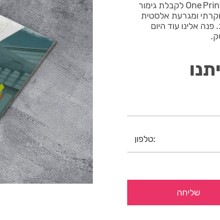
פולדר מעוצב לחברת נדלן נכנס לקווי הייצור הרובוטיים של One Print לקבלת גימור
ם בכל פרט קטן. פולדר קלאסי עם ציפוי Soft‑Touch יוקרתי ומגרעת אלסטית
פנה אלינו עוד היום
ק.
תנו