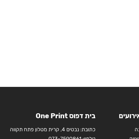
ירועים
בית דפוס One Print
ה
כתובת: נבטים 4, קרית מטלון פתח תקווה
צווה
טלפון:
073-7590861