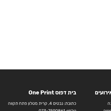
ירועים
בית דפוס One Print
ה
כתובת: נבטים 4, קרית מטלון פתח תקווה
צווה
טלפון:
073-7590861