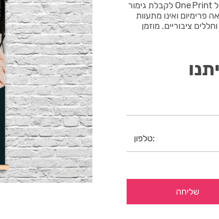
פוסטר פרסומי שירות לקוחות נכנס לקווי הייצור הרובוטיים של One Print לקבלת גימור
Fine‑A עבה 260 גרם יוצר מראה פרימיום ואינו מתעוות
חללים ציבוריים. מוזמן
תנו