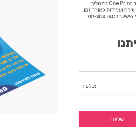
פלייר צהרון מיוצר במערכות הדפסה דיגיטליות מתקדמות של One Print בתהליך
שירה ועמידות לאורך זמן.
אפשרות לגימורים מיוחדים לפי דרישה. התקשר עכשיו לייעוץ אישי, הדגמה on‑site
תנו