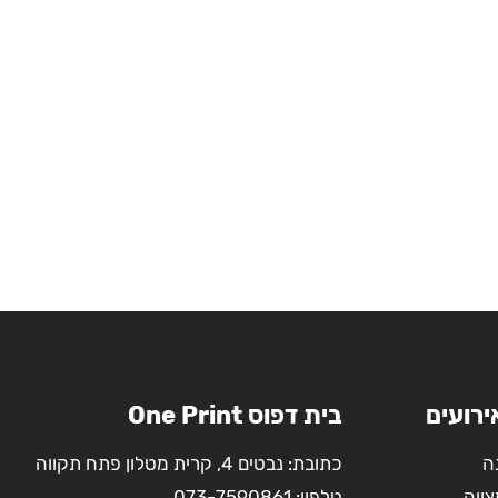
ירועים
בית דפוס One Print
ה
כתובת: נבטים 4, קרית מטלון פתח תקווה
צווה
טלפון:
073-7590861