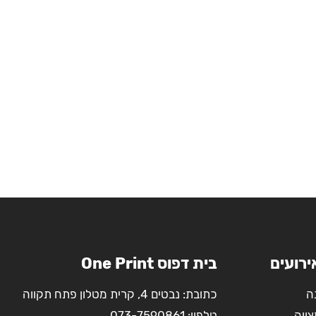
ירועים
בית דפוס One Print
ה
כתובת: נבטים 4, קרית מטלון פתח תקווה
צווה
טלפון:
073-7590861