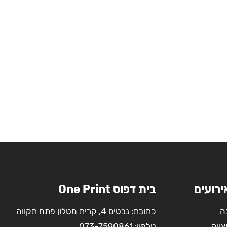
ירועים
בית דפוס One Print
ה
כתובת: נבטים 4, קרית מטלון פתח תקווה
צווה
טלפון:
073-7590861