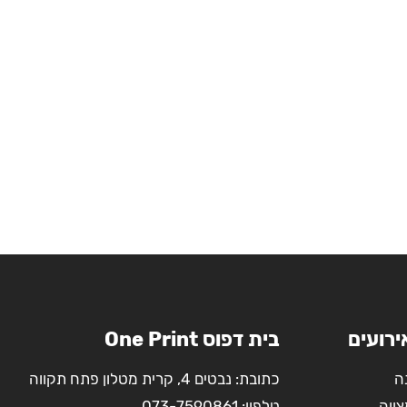
ירועים
בית דפוס One Print
ה
כתובת: נבטים 4, קרית מטלון פתח תקווה
צווה
טלפון:
073-7590861