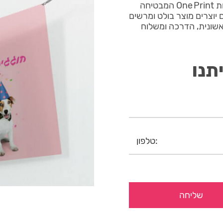
שמשונית חנות חיות מודפס בטכנולוגיית UV חדישה במעבדות One Print המבטיחה
 יוצרים מוצר בולט ומרשים
בל סקיצה ראשונית, הדרכה ומשלוח
תנו