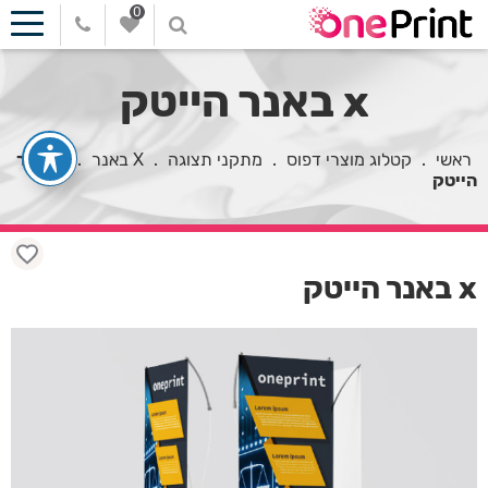
0
x באנר הייטק
ראשי
.
קטלוג מוצרי דפוס
.
מתקני תצוגה
.
X באנר
.
x באנר
הייטק
x באנר הייטק