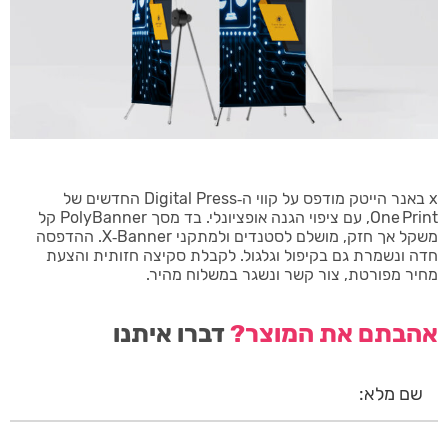
x באנר הייטק מודפס על קווי ה‑Digital Press החדשים של
One Print, עם ציפוי הגנה אופציונלי. בד מסך PolyBanner קל
משקל אך חזק, מושלם לסטנדים ולמתקני X‑Banner. ההדפסה
חדה ונשמרת גם בקיפול וגלגול. לקבלת סקיצה חזותית והצעת
מחיר מפורטת, צור קשר ונשגר במשלוח מהיר.
אהבתם את המוצר?
דברו איתנו