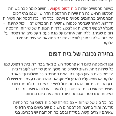
כאשר מחפשים אודות
בית דפוס מקצועי
, חשוב לומר כבר בשיחת
הטלפון הראשונה מה שירות ההדפסה הדרוש. ישנם בתי דפוס
המתמחים בתחומים מסוימים וייתכן וכלל לא יוכלו לספק את השירות
הדרוש. לאחר שנמסר ללקוח שהשירות המבוקש זמין ויכול להינתן –
מומלץ לבקש המלצות או לבקש לראות תמונות של שירותי הדפסה
דומים שניתנו ללקוחות אחרים על מנת לעמוד על טיב ההדפסה ועל
האיכות שלה וכמובן לוודא שמדובר בתוצאה הרצויה מבחינת
הלקוח.
בחירה נכונה של בית דפוס
זמן האספקה כיום הוא פרמטר חשוב מאד בבחירת בית הדפוס, כמו
כל שירות אחר. חשוב לשאול מה משך הזמן שדרוש לעובדי בית
הדפוס לשם ביצוע העבודה, האם המחיר כולל משלוח עד לאתר
הלקוח או שמא עליו להגיע ולאסוף את ההדפסה בעצמו. מי שיש לו
ידע מסוים בתחום ההדפסה יכול לשאול באיזו טכנולוגיית דפוס
עושים שימוש בבית הדפוס וכך להעריך או לוודא שאכן מדובר
באיכות ההדפסה הגבוהה ביותר המוצעת כיום בתחום.
כמו כל סוג של שירות – גם בחירה של בית דפוס צריכה להיות
מודעת ותוך בחינת הפרמטרים השונים שמציעים בתי הדפוס
שאיתם יוצרים קשר. במידה ובסביבה הקרובה יש מכרים, בני