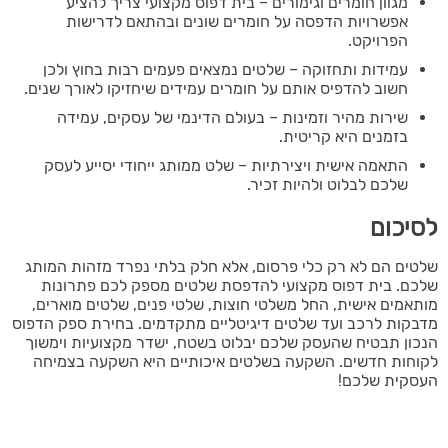
מגוון חומרים וגימורים – בית דפוס מקצועי צריך להציע
אפשרויות הדפסה על חומרים שונים ובהתאם לדרישות
הפרויקט.
עמידות ותחזוקה – שלטים נמצאים פעמים רבות בחוץ ולכן
חשוב להדפיס אותם על חומרים עמידים שיחזיקו לאורך שנים.
שירות מהיר וזמינות – בעולם הדינמי של עסקים, עמידה
בזמנים היא קריטית.
התאמה אישית ויצירתיות – שלט ממותג ייחודי יסייע לעסק
שלכם לבלוט ולהיות זכיר.
לסיכום
שלטים הם לא רק כלי פרסום, אלא חלק בלתי נפרד מזהות המותג
שלכם. בית דפוס מקצועי להדפסת שלטים מספק לכם פתרונות
מותאמים אישית, החל משלטי חוצות, שלטי פנים, שלטים מוארים,
מדבקות לרכב ועד שלטים דיגיטליים מתקדמים. בחירת ספק הדפוס
הנכון תבטיח שהעסק שלכם יבלוט בשטח, ישדר מקצועיות וימשוך
לקוחות חדשים. השקעה בשלטים איכותיים היא השקעה בצמיחה
העסקית שלכם!