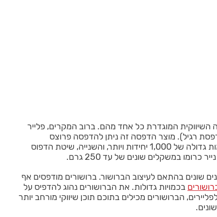
ה השיווקית המוגדרת כל אחד מהם. ברוב המקרים, פלייר
רגיל) ו/או A5 (שהוא למעשה חצי מגודלו של דף מדפסת רגיל). מוצר הדפסה זה ניתן להדפסה פרוצס
(צבעונית) דו צדדית וניתן להדפיס אותו בשתי שיטות דפוס עיקריות, האחת דפוס אופסט המאפשרת לכם הדפסת פליירים בכמות גדולה של 1,000 יחידות ויותר, והשנייה, שיטת הדפוס
או A3, כאשר הנייר מגיע מקופל והוא נפתח לכיוונים שונים בהתאם לעיצוב הברושור. ברושורים מודפסים אף
רושורים
בכמויות גדולות. את הברושורים נהוג להדפיס על
יותר. בניגוד לפליירים, הברושורים מכילים בתוכם תוכן שיווקי מורחב יותר
ונים.