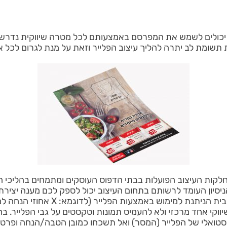
ם יכולים לשמש את המפרסם באמצעותם לכל מטרה שיווקית נדרשת ל
 תשומת לב יתרה להליך עיצוב הפלייר וזאת על מנת לגרום לכל א
חלקות העיצוב הפועלות בבתי הדפוס העוסקים ומתמחים בהליכי ה
ניסיון העומד לרשותם בתחום העיצוב יכול לספק לכם מענה יצירתי
 (לדוגמא: X אחוזי הנחה למציגי הפלייר בבית העסק וכו). על מנת להפוך
ווקי אחד מרכזי ולא להעמיס תמונות וטקסטים על גבי הפלייר. 
טואלי של הפלייר (המסר) ואל תשכחו כמובן הטבה/הנחה ופרטים