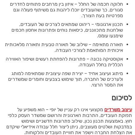
חלוקה חכמה של החלל – איזון בין מרחבים פתוחים לחדרים
סגורים, כך שהעובדים יוכלו ליהנות גם משיתוף פעולה וגם
מפרטיות בעת הצורך.
תכנון ארגונומי – ריהוט שמתאים לצרכים של העובדים,
שולחנות מתכווננים, כיסאות נוחים ופתרונות אחסון חכמים
שימנעו עומס.
תאורה מתאימה – שילוב של תאורה טבעית ותאורה מלאכותית
איכותית המותאמת לצורכי העבודה.
אקוסטיקה נכונה – פתרונות להפחתת רעשים ושיפור האווירה
הכללית בחלל העבודה.
מיתוג ועיצוב אחיד – יצירת שפה עיצובית שמתאימה למותג
ולערכים של החברה, תוך שימוש בצבעים וחומרים שמשדרים
את המסר הרצוי.
לסיכום
עיצוב משרדים
מקצועי אינו רק עניין של יופי – הוא משפיע על
תפוקת העובדים, התרבות הארגונית והרושם שמשדר העסק כלפי
חוץ. באמצעות תכנון נכון, שילוב פתרונות חדשניים ושימוש
במדבקות ושלטים מעוצבים, ניתן ליצור חלל עבודה אידיאלי שיקדם
את הצלחת החברה וישפר את חוויית העובדים והלקוחות.