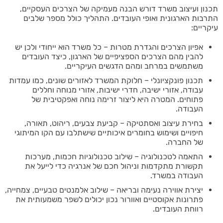
תכנון ועיצוב משרד דורש הבנה מעמיקה של הצרכים העסקיים,
התרבות הארגונית ואופי העובדים. התהליך כולל מספר שלבים
עיקריים:
אפיון הצרכים והגדרת מטרות – כל משרד הוא ייחודי ולכן יש
להבין מהם הצרכים הספציפיים של הארגון, כיצד העובדים
משתמשים במרחב ומהם הדגשים העיקריים.
תכנון פונקציונלי – חלוקת המשרד לאזורים שונים, כמו עמדות
עבודה, אזורי ישיבה, חדרי ישיבות, אזורי מנוחה וחללים
פתוחים. המטרה היא ליצור זרימה נוחה ואפקטיבית של
העבודה.
בחירת עיצוב ואסתטיקה – קביעת צבעים, ריהוט, תאורה,
חיפויים ושימוש בחומרים איכותיים שישתלבו עם הקו המיתוגי
של החברה.
התאמה לטכנולוגיה – שילוב טכנולוגיות חכמות, מערכות
תקשורת מתקדמות וניהול חכם של אנרגיה כדי לייעל את
העבודה במשרד.
יצירת אווירה נעימה ובריאה – שילוב אלמנטים טבעיים, צמחייה,
פתרונות אקוסטיים ואוורור נכון יכולים לשפר משמעותית את
רווחת העובדים.