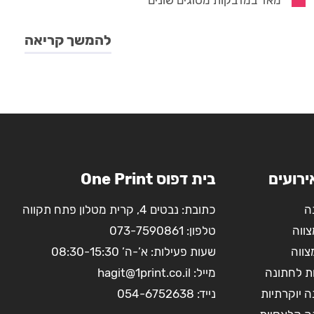
מאד במדבקות מסוגים שונים
להמשך קריאה
ירועים
בית דפוס One Print
ה
כתובת: נבטים 4, קרית מטלון פתח תקווה
צווה
טלפון:
073-7590861
צווה
שעות פעילות: א’-ה’ 08:30-15:30
ת לחתונה
מייל:
hagit@1print.co.il
 יוקרתיות
נייד:
054-6752638